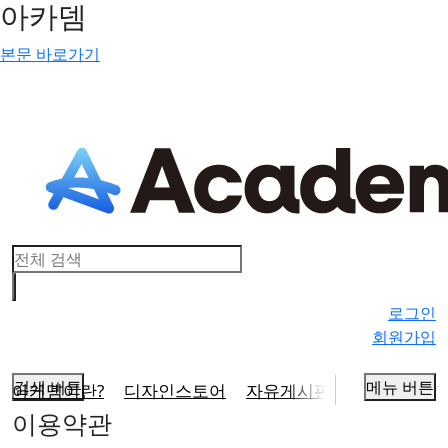
아카뎀
본문 바로가기
로그인
회원가입
검색 버튼
메뉴 버튼
아케뎀이란?
디자인스토어
자유게시판
운영팁&꿀팁
이용약관